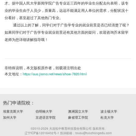
才。据中国人民大学新闻学院广告专业近三四年的毕业生分配去向表明，该专
业的毕业生由于人员少，质量高，远远不能满足用人单位的需求，分配状况十
分看好，甚至超过了其他热门专业。
通过以上的了解，同学们对于广告学专业的就业前景是否已经清楚了呢？
如果同学们对于广告学专业就业前景还有其他方面的疑问，欢迎咨询芥末留学
老师为您详细讲解指导哦！
非特殊说明，本文版权原作者，转载请注明出处
本文地址：
https://aus.jiemo.net/news/show-7820.html
热门申请院校：
埃塞克斯大学
伯明翰大学
澳洲国立大学
波士顿大学
加州大学
京进语言学院
麻省理工学院
杜克大学
©2010-2026 大连拓中教育科技股份有限公司 版权所有.
辽宁ICP备12016402号-1 投诉邮箱：tousu@tuozhongedu.com