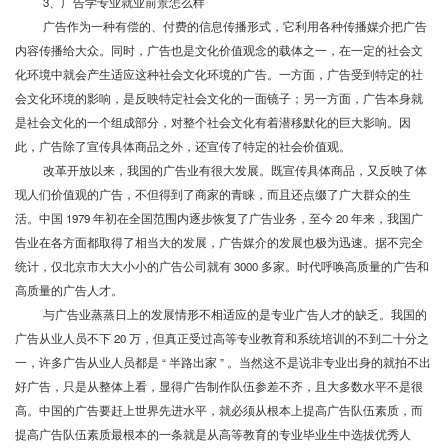
3、广告学专业就业前景怎么样
广告作为一种有偿的、付费的信息传播形式，它利用各种传播媒介把广告
内容传播给大众。同时，广告也是文化价值观念的载体之一，在一定的社会文
化环境中就会产生适应这种社会文化环境的广告。一方面，广告受到特定的社
会文化环境的影响，是反映特定社会文化的一面镜子；另一方面，广告本身就
是社会文化的一个组成部分，对整个社会文化有着潜移默化的巨大影响。因
此，广告除了宣传具体商品之外，还宣传了特定的社会价值观。
改革开放以来，我国的广告业有很大发展。既宣传具体商品，又反映了体
现人们价值观的广告，不但得到了商家的青睐，而且还点缀了广大群众的生
活。中国
1979 年初在全国范围内逐步恢复了广告业务，至今 20 年来，我国广
告业在各方面都取得了相当大的发展，广告媒介的发展也极为迅速。据不完全
统计，仅北京市大大小小的广告公司就有 3000 多家。时代呼唤高质量的广告和
高质量的广告人才。
与广告业蒸蒸日上的发展情形不相适应的是专业广告人才的缺乏。我国的
广告从业人员不下
20 万，但真正受过高等专业教育和系统培训的不到二十分之
一，许多广告从业人员都是 “ 半路出家 ” 。当然这不是说非专业出身的就拍不出
好广告，只是从整体上看，显得广告制作队伍参差不齐，且大多数水平不是很
高。中国的广告要赶上世界先进水平，就必须从根本上提高广告队伍素质，而
提高广告队伍素质最根本的一条就是从高等教育的专业毕业生中选拔优秀人