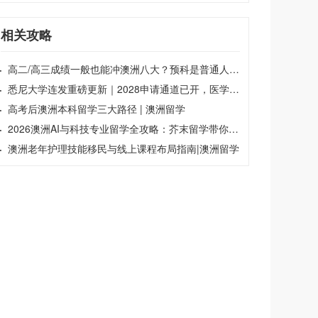
相关攻略
·
高二/高三成绩一般也能冲澳洲八大？预科是普通人弯道超车的机会 | 澳洲留学
·
悉尼大学连发重磅更新｜2028申请通道已开，医学英语门槛抬高，工程类暂停招生 | 芥末留学
·
高考后澳洲本科留学三大路径 | 澳洲留学
·
2026澳洲AI与科技专业留学全攻略：芥末留学带你抢占全球科技人才红利|澳洲留学
·
澳洲老年护理技能移民与线上课程布局指南|澳洲留学