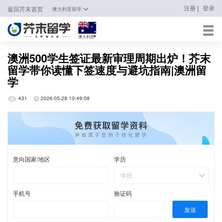
|
注册
登录
返回芥末首页
澳大利亚留学
澳大利亚
日本
澳洲500学生签证最新审理周期出炉！芥末
留学带你读懂下签速度与避坑指南|澳洲留
韩国
学
英国
431
2026-05-28 10:49:08
新加坡
马来西亚
澳大利亚
中国香港