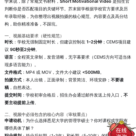
学来说，除了常规文书材料，
Short Motivational Video
是招生官
判断你是否匹配项目的关键环节。芥末留学根据学校官方要求及历
年录取经验，为你整理出视频拍摄的核心规范、内容要点及高分结
构，助你精准准备，不踩坑。
一、视频基础要求（硬性规范）
时长
：学校无强制固定时长，但建议控制在
1–2分钟
；CEMS项目建
议
90秒至2分钟
。
语言
：全程英文录制，发音清晰，无字幕要求（CEMS方向可适当体
现多语言能力）。
文件格式
：MP4 或 MOV，文件大小建议
<500MB
。
拍摄方式
：本人出镜，正面录制；背景简洁、环境安静；
不要读
稿
，自然表达。
提交时间
：学校初审合格后，招生办会通过邮件发送上传入口，
不
要主动提前上传
。
二、视频中必须包含的核心内容（审核重点）
申请动机
：为什么选择悉尼大学的管理学硕士？你对课程或学院有
哪些具体了解？
职业规划
：毕业后短期（1-3年）和长期（5-10年）的职业目标分别