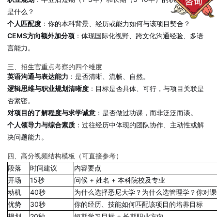
是什么？
个人匹配度
：你的本科背景、经历或能力如何与该项目契合？
CEMS方向额外加分项
：体现国际化视野、跨文化沟通经验、多语
言能力。
三、招生官重点考察的四个维度
英语沟通与表达能力
：是否清晰、流畅、自然。
逻辑思维与职业规划清晰度
：目标是否具体、可行，与项目关联是
否紧密。
对项目的了解程度与求学诚意
：是否做过功课，而非泛泛而谈。
个人领导力与综合素质
：过往经历中体现的团队协作、主动性或解
决问题能力。
四、高分视频结构模板（可直接参考）
段落
时间建议
内容要点
开场
15秒
问候 + 姓名 + 本科院校及专业
动机
40秒
为什么选择悉尼大学？为什么选管理学？你对课
优势
30秒
你的经历、技能如何匹配该项目的培养目标
规划
20秒
短期学习目标 + 长期职业方向